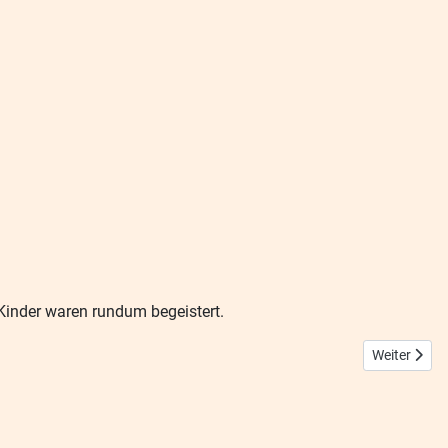
 Kinder waren rundum begeistert.
Nächster Bei
Weiter