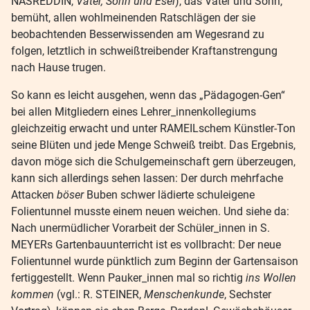
NASREDDIN,
Vater, Sohn und Esel
), das Vater und Sohn,
bemüht, allen wohlmeinenden Ratschlägen der sie
beobachtenden Besserwissenden am Wegesrand zu
folgen, letztlich in schweißtreibender Kraftanstrengung
nach Hause trugen.
So kann es leicht ausgehen, wenn das „Pädagogen-Gen“
bei allen Mitgliedern eines Lehrer_innenkollegiums
gleichzeitig erwacht und unter RAMEILschem Künstler-Ton
seine Blüten und jede Menge Schweiß treibt. Das Ergebnis,
davon möge sich die Schulgemeinschaft gern überzeugen,
kann sich allerdings sehen lassen: Der durch mehrfache
Attacken
böser
Buben schwer lädierte schuleigene
Folientunnel musste einem neuen weichen. Und siehe da:
Nach unermüdlicher Vorarbeit der Schüler_innen in S.
MEYERs Gartenbauunterricht ist es vollbracht: Der neue
Folientunnel wurde pünktlich zum Beginn der Gartensaison
fertiggestellt. Wenn Pauker_innen mal so richtig
ins Wollen
kommen
(vgl.: R. STEINER,
Menschenkunde
, Sechster