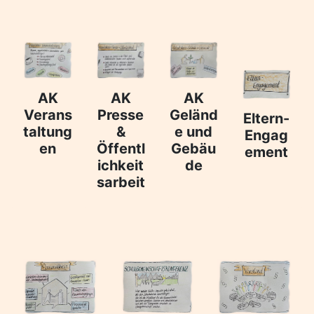
AK
AK
AK
Verans
Presse
Geländ
Eltern-
taltung
&
e und
Engag
en
Öffentl
Gebäu
ement
ichkeit
de
sarbeit