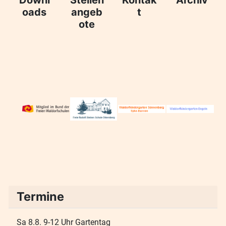
oads
angeb
t
ote
Termine
Sa 8.8. 9-12 Uhr Gartentag