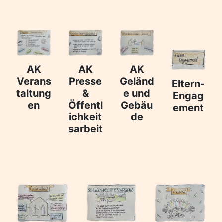
AK
AK
AK
Verans
Presse
Geländ
Eltern-
taltung
&
e und
Engag
en
Öffentl
Gebäu
ement
ichkeit
de
sarbeit